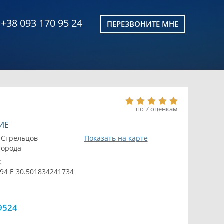
+38 093 170 95 24
ПЕРЕЗВОНИТЕ МНЕ
по 7 оценкам
ИЕ
 Стрельцов
Показать на карте
 города
:
94 E 30.501834241734
9524